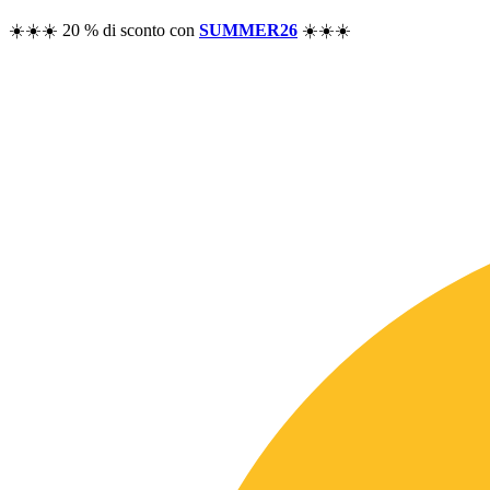
☀️☀️☀️ 20 % di sconto con
SUMMER26
☀️☀️☀️