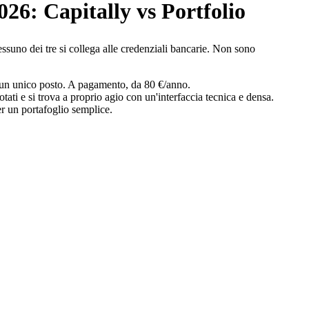
026: Capitally vs Portfolio
essuno dei tre si collega alle credenziali bancarie. Non sono
n un unico posto. A pagamento, da 80 €/anno.
ati e si trova a proprio agio con un'interfaccia tecnica e densa.
er un portafoglio semplice.