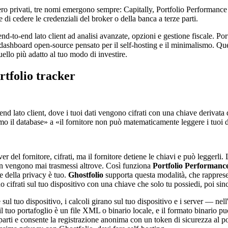
ero privati, tre nomi emergono sempre: Capitally, Portfolio Performance e
e di cedere le credenziali del broker o della banca a terze parti.
a end-to-end lato client ad analisi avanzate, opzioni e gestione fiscale. P
dashboard open-source pensato per il self-hosting e il minimalismo. Ques
quello più adatto al tuo modo di investire.
rtfolio tracker
to-end lato client, dove i tuoi dati vengono cifrati con una chiave deriva
mo il database» a «il fornitore non può matematicamente leggere i tuoi d
er del fornitore, cifrati, ma il fornitore detiene le chiavi e può leggerli.
on vengono mai trasmessi altrove. Così funziona
Portfolio Performanc
e della privacy è tuo.
Ghostfolio
supporta questa modalità, che rappresen
 cifrati sul tuo dispositivo con una chiave che solo tu possiedi, poi sin
e sul tuo dispositivo, i calcoli girano sul tuo dispositivo e i server — n
l tuo portafoglio è un file XML o binario locale, e il formato binario 
arti e consente la registrazione anonima con un token di sicurezza al po