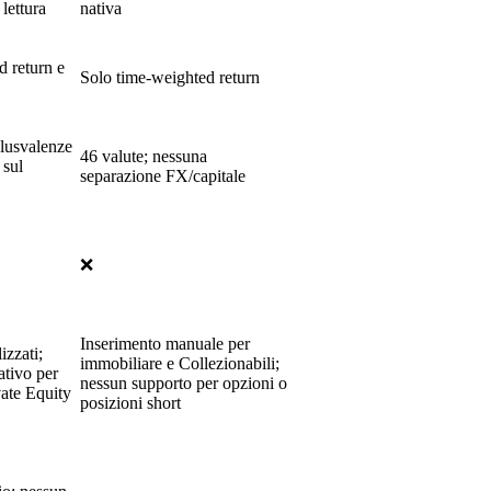
lettura
nativa
d return e
Solo time-weighted return
plusvalenze
46 valute; nessuna
 sul
separazione FX/capitale
❌
Inserimento manuale per
izzati;
immobiliare e Collezionabili;
ativo per
nessun supporto per opzioni o
vate Equity
posizioni short