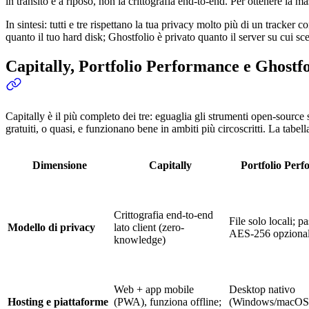
in transito e a riposo, non la crittografia end-to-end. Per ottenere la 
In sintesi: tutti e tre rispettano la tua privacy molto più di un track
quanto il tuo hard disk; Ghostfolio è privato quanto il server su cui sce
Capitally, Portfolio Performance e Ghostf
Capitally è il più completo dei tre: eguaglia gli strumenti open-source
gratuiti, o quasi, e funzionano bene in ambiti più circoscritti. La tabe
Dimensione
Capitally
Portfolio Per
Crittografia end-to-end
File solo locali; 
Modello di privacy
lato client (zero-
AES-256 opziona
knowledge)
Web + app mobile
Desktop nativo
Hosting e piattaforme
(PWA), funziona offline;
(Windows/macOS/