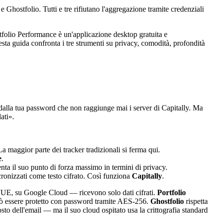
 Ghostfolio. Tutti e tre rifiutano l'aggregazione tramite credenziali
ortfolio Performance è un'applicazione desktop gratuita e
ta guida confronta i tre strumenti su privacy, comodità, profondità
ta dalla tua password che non raggiunge mai i server di Capitally. Ma
ati».
 La maggior parte dei tracker tradizionali si ferma qui.
e
.
ta il suo punto di forza massimo in termini di privacy.
cronizzati come testo cifrato. Così funziona
Capitally
.
ell'UE, su Google Cloud — ricevono solo dati cifrati.
Portfolio
può essere protetto con password tramite AES-256.
Ghostfolio
rispetta
sto dell'email — ma il suo cloud ospitato usa la crittografia standard