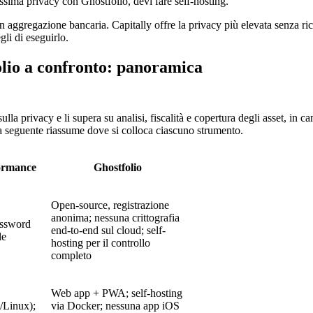
massima privacy con Ghostfolio, devi fare self-hosting.
er con aggregazione bancaria. Capitally offre la privacy più elevata senz
gli di eseguirlo.
olio a confronto: panoramica
 sulla privacy e li supera su analisi, fiscalità e copertura degli asset, 
lla seguente riassume dove si colloca ciascuno strumento.
formance
Ghostfolio
Open-source, registrazione
anonima; nessuna crittografia
password
end-to-end sul cloud; self-
le
hosting per il controllo
completo
Web app + PWA; self-hosting
Linux);
via Docker; nessuna app iOS