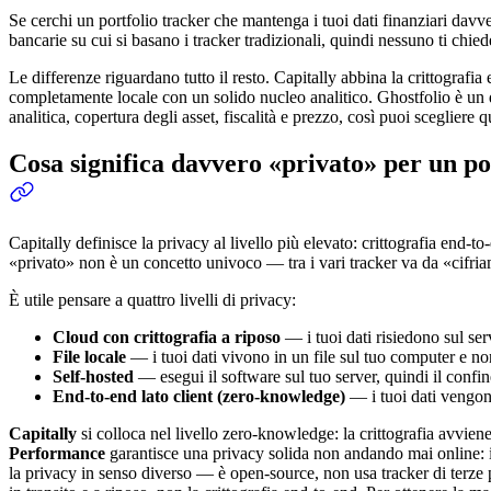
Se cerchi un portfolio tracker che mantenga i tuoi dati finanziari davv
bancarie su cui si basano i tracker tradizionali, quindi nessuno ti chied
Le differenze riguardano tutto il resto. Capitally abbina la crittografi
completamente locale con un solido nucleo analitico. Ghostfolio è un 
analitica, copertura degli asset, fiscalità e prezzo, così puoi scegliere 
Cosa significa davvero «privato» per un po
Capitally definisce la privacy al livello più elevato: crittografia end-
«privato» non è un concetto univoco — tra i vari tracker va da «cifria
È utile pensare a quattro livelli di privacy:
Cloud con crittografia a riposo
— i tuoi dati risiedono sul serv
File locale
— i tuoi dati vivono in un file sul tuo computer e n
Self-hosted
— esegui il software sul tuo server, quindi il confin
End-to-end lato client (zero-knowledge)
— i tuoi dati vengono
Capitally
si colloca nel livello zero-knowledge: la crittografia avvien
Performance
garantisce una privacy solida non andando mai online: i
la privacy in senso diverso — è open-source, non usa tracker di terze p