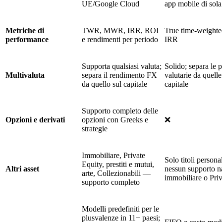
UE/Google Cloud
app mobile di sola 
Metriche di
TWR, MWR, IRR, ROI
True time-weighte
performance
e rendimenti per periodo
IRR
Supporta qualsiasi valuta;
Solido; separa le 
Multivaluta
separa il rendimento FX
valutarie da quelle
da quello sul capitale
capitale
Supporto completo delle
Opzioni e derivati
opzioni con Greeks e
❌
strategie
Immobiliare, Private
Solo titoli personal
Equity, prestiti e mutui,
Altri asset
nessun supporto n
arte, Collezionabili —
immobiliare o Pri
supporto completo
Modelli predefiniti per le
plusvalenze in 11+ paesi;