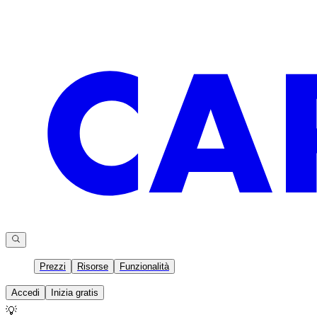
Prezzi
Risorse
Funzionalità
Accedi
Inizia gratis
💡