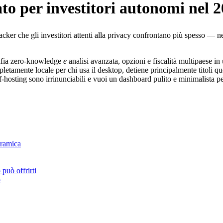
ato per investitori autonomi nel 2
racker che gli investitori attenti alla privacy confrontano più spesso — n
grafia zero-knowledge
e
analisi avanzata, opzioni e fiscalità multipaese i
etamente locale per chi usa il desktop, detiene principalmente titoli quot
lf-hosting sono irrinunciabili e vuoi un dashboard pulito e minimalista p
oramica
 può offrirti
o