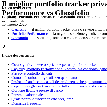
Il miglior portfolio tracker priv
La versione breve
Performance vs Ghostfolio
Capitally
,
Portfolio Performance
e
Ghostfolio
sono i tre portfolio t
intercambiabili:
15 maggio 2026
Capitally
— il miglior portfolio tracker privato se vuoi critto
Portfolio Performance
— la migliore soluzione gratuita e compl
Ghostfolio
— la scelta migliore se il codice open-source e il se
📖
Indice dei contenuti
Cosa significa davvero «privato» per un portfolio tracker
Capitally, Portfolio Performance e Ghostfolio a confronto: pan
Privacy e controllo dei dati
Comodità, onboarding e utilizzo quotidiano
Profondità analitica: i calcoli del rendimento che ogni strumento
Copertura degli asset: monitorare tutto in un unico posto privat
Gestione fiscale e prezzo di carico
Prezzo e valore reale
Quale portfolio tracker privato scegliere?
Domande frequenti