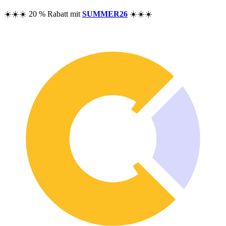
Preise
☀️☀️☀️ 20 % Rabatt mit
SUMMER26
☀️☀️☀️
Ressourcen
Hilfe
Blog
F.A.Q.
Changelog
Community
Funktionen
Performance-Analyse
Vermögens-Tracker
Dividenden-Tracker
Optionen-Tracker
Excel-Alternativen
Sicherheit &amp; Datenschutz