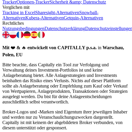
Tracker
Optionen-Tracker
Sicherheit &amp; Datenschutz
Verglichen mit
Tracking in Excel
Sharesight-Alternativen
Snowball-
Alternativen
Kubera-Alternativen
Getquin-Alternativen
Rechtliches
Nutzungsbedingungen
Datenschutzerklärung
Datenschutzeinstellunge
Mit
❤️
&
🔥
entwickelt von
CAPITALLY p.s.a.
in
Warschau,
Polen, EU
Bitte beachte, dass Capitally ein Tool zur Verfolgung und
Verwaltung deines Investment-Portfolios ist und keine
Anlageberatung bietet. Alle Anlagestrategien und Investments
beinhalten das Risiko eines Verlusts. Nichts auf dieser Plattform
sollte als Anlageberatung oder Empfehlung zum Kauf oder Verkauf
von Wertpapieren, Anlageprodukten, Transaktionen oder Strategien
ausgelegt werden. Du bist für deine Anlageentscheidungen
ausschließlich selbst verantwortlich.
Broker-Logos und -Marken sind Eigentum ihrer jeweiligen Inhaber
und werden nur zu Veranschaulichungszwecken dargestellt.
Capitally ist mit keinem der abgebildeten Broker verbunden, von
diesem unterstützt oder gesponsert.