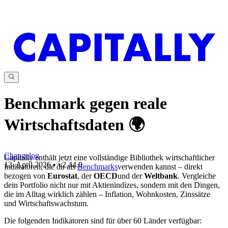
Benchmark gegen reale
Wirtschaftsdaten 🌍
Changelog
Capitally enthält jetzt eine vollständige Bibliothek wirtschaftlicher
13. April 2026
•
v
2.44.0
Indikatoren, die du als
Benchmarks
verwenden kannst – direkt
bezogen von
Eurostat
, der
OECD
und der
Weltbank
. Vergleiche
dein Portfolio nicht nur mit Aktienindizes, sondern mit den Dingen,
die im Alltag wirklich zählen – Inflation, Wohnkosten, Zinssätze
und Wirtschaftswachstum.
Die folgenden Indikatoren sind für über 60 Länder verfügbar: