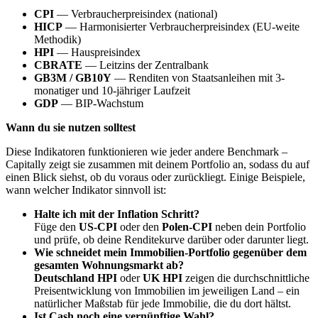
CPI
— Verbraucherpreisindex (national)
HICP
— Harmonisierter Verbraucherpreisindex (EU-weite
Methodik)
HPI
— Hauspreisindex
CBRATE
— Leitzins der Zentralbank
GB3M / GB10Y
— Renditen von Staatsanleihen mit 3-
monatiger und 10-jähriger Laufzeit
GDP
— BIP-Wachstum
Wann du sie nutzen solltest
Diese Indikatoren funktionieren wie jeder andere Benchmark –
Capitally zeigt sie zusammen mit deinem Portfolio an, sodass du auf
einen Blick siehst, ob du voraus oder zurückliegt. Einige Beispiele,
wann welcher Indikator sinnvoll ist:
Halte ich mit der Inflation Schritt?
Füge den
US-CPI
oder den
Polen-CPI
neben dein Portfolio
und prüfe, ob deine Renditekurve darüber oder darunter liegt.
Wie schneidet mein Immobilien-Portfolio gegenüber dem
gesamten Wohnungsmarkt ab?
Deutschland HPI
oder
UK HPI
zeigen die durchschnittliche
Preisentwicklung von Immobilien im jeweiligen Land – ein
natürlicher Maßstab für jede Immobilie, die du dort hältst.
Ist Cash noch eine vernünftige Wahl?