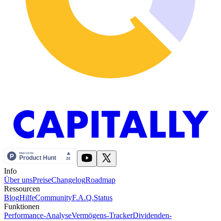
Info
Über uns
Preise
Changelog
Roadmap
Ressourcen
Blog
Hilfe
Community
F.A.Q.
Status
Funktionen
Performance-Analyse
Vermögens-Tracker
Dividenden-