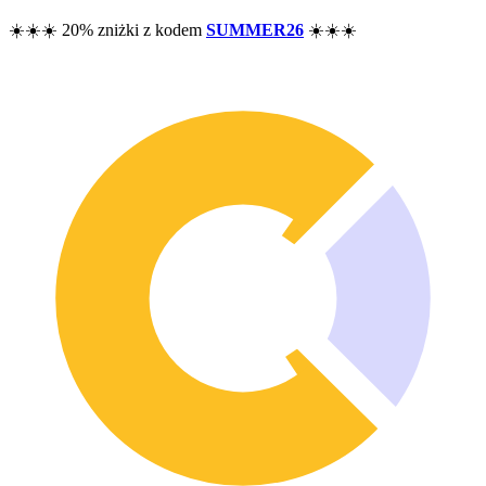
Cennik
☀️☀️☀️ 20% zniżki z kodem
SUMMER26
☀️☀️☀️
Zasoby
Pomoc
Blog
F.A.Q.
Changelog
Społeczność
Funkcjonalności
Analiza wyników
Tracker majątku
Tracker dywidend
Tracker opcji
Alternatywa dla Excela
Bezpieczeństwo i prywatność