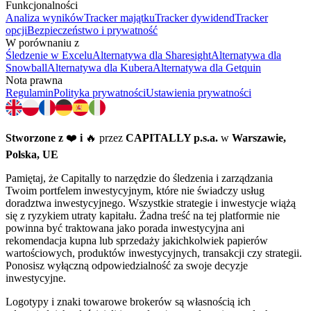
Funkcjonalności
Analiza wyników
Tracker majątku
Tracker dywidend
Tracker
opcji
Bezpieczeństwo i prywatność
W porównaniu z
Śledzenie w Excelu
Alternatywa dla Sharesight
Alternatywa dla
Snowball
Alternatywa dla Kubera
Alternatywa dla Getquin
Nota prawna
Regulamin
Polityka prywatności
Ustawienia prywatności
Stworzone z
❤️
i
🔥 przez
CAPITALLY p.s.a.
w
Warszawie,
Polska, UE
Pamiętaj, że Capitally to narzędzie do śledzenia i zarządzania
Twoim portfelem inwestycyjnym, które nie świadczy usług
doradztwa inwestycyjnego. Wszystkie strategie i inwestycje wiążą
się z ryzykiem utraty kapitału. Żadna treść na tej platformie nie
powinna być traktowana jako porada inwestycyjna ani
rekomendacja kupna lub sprzedaży jakichkolwiek papierów
wartościowych, produktów inwestycyjnych, transakcji czy strategii.
Ponosisz wyłączną odpowiedzialność za swoje decyzje
inwestycyjne.
Logotypy i znaki towarowe brokerów są własnością ich