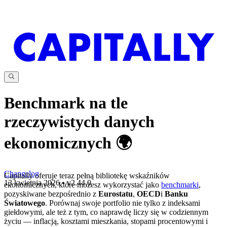
Benchmark na tle
rzeczywistych danych
ekonomicznych 🌍
Changelog
Capitally oferuje teraz pełną bibliotekę wskaźników
13 kwietnia 2026
•
v
2.44.0
ekonomicznych, które możesz wykorzystać jako
benchmarki
,
pozyskiwane bezpośrednio z
Eurostatu
,
OECD
i
Banku
Światowego
. Porównaj swoje portfolio nie tylko z indeksami
giełdowymi, ale też z tym, co naprawdę liczy się w codziennym
życiu — inflacją, kosztami mieszkania, stopami procentowymi i