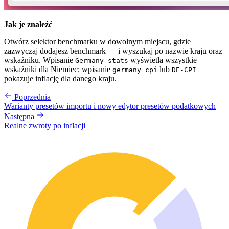
Jak je znaleźć
Otwórz selektor benchmarku w dowolnym miejscu, gdzie
zazwyczaj dodajesz benchmark — i wyszukaj po nazwie kraju oraz
wskaźniku. Wpisanie
wyświetla wszystkie
Germany stats
wskaźniki dla Niemiec; wpisanie
lub
germany cpi
DE-CPI
pokazuje inflację dla danego kraju.
Poprzednia
Warianty presetów importu i nowy edytor presetów podatkowych
Następna
Realne zwroty po inflacji