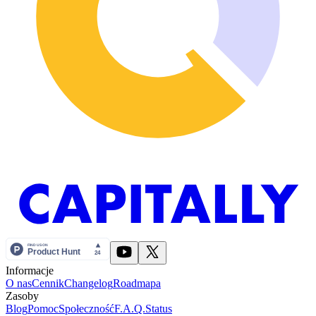
Informacje
O nas
Cennik
Changelog
Roadmapa
Zasoby
Blog
Pomoc
Społeczność
F.A.Q.
Status