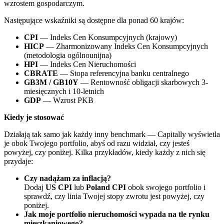
wzrostem gospodarczym.
Następujące wskaźniki są dostępne dla ponad 60 krajów:
CPI
— Indeks Cen Konsumpcyjnych (krajowy)
HICP
— Zharmonizowany Indeks Cen Konsumpcyjnych
(metodologia ogólnounijna)
HPI
— Indeks Cen Nieruchomości
CBRATE
— Stopa referencyjna banku centralnego
GB3M / GB10Y
— Rentowność obligacji skarbowych 3-
miesięcznych i 10-letnich
GDP
— Wzrost PKB
Kiedy je stosować
Działają tak samo jak każdy inny benchmark — Capitally wyświetla
je obok Twojego portfolio, abyś od razu widział, czy jesteś
powyżej, czy poniżej. Kilka przykładów, kiedy każdy z nich się
przydaje:
Czy nadążam za inflacją?
Dodaj
US CPI
lub
Poland CPI
obok swojego portfolio i
sprawdź, czy linia Twojej stopy zwrotu jest powyżej, czy
poniżej.
Jak moje portfolio nieruchomości wypada na tle rynku
mieszkaniowego?