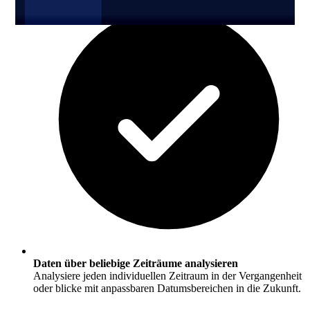
Daten über beliebige Zeiträume analysieren
Analysiere jeden individuellen Zeitraum in der Vergangenheit
oder blicke mit anpassbaren Datumsbereichen in die Zukunft.