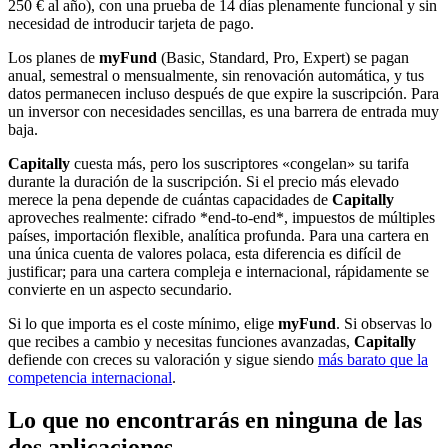
250 € al año), con una prueba de 14 días plenamente funcional y sin
necesidad de introducir tarjeta de pago.
Los planes de
myFund
(Basic, Standard, Pro, Expert) se pagan
anual, semestral o mensualmente, sin renovación automática, y tus
datos permanecen incluso después de que expire la suscripción. Para
un inversor con necesidades sencillas, es una barrera de entrada muy
baja.
Capitally
cuesta más, pero los suscriptores «congelan» su tarifa
durante la duración de la suscripción. Si el precio más elevado
merece la pena depende de cuántas capacidades de
Capitally
aproveches realmente: cifrado *end-to-end*, impuestos de múltiples
países, importación flexible, analítica profunda. Para una cartera en
una única cuenta de valores polaca, esta diferencia es difícil de
justificar; para una cartera compleja e internacional, rápidamente se
convierte en un aspecto secundario.
Si lo que importa es el coste mínimo, elige
myFund
. Si observas lo
que recibes a cambio y necesitas funciones avanzadas,
Capitally
defiende con creces su valoración y sigue siendo
más barato que la
competencia internacional
.
Lo que no encontrarás en ninguna de las
dos aplicaciones