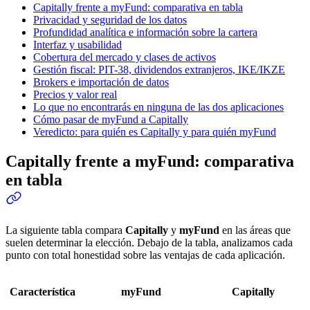
Capitally frente a myFund: comparativa en tabla
Privacidad y seguridad de los datos
Profundidad analítica e información sobre la cartera
Interfaz y usabilidad
Cobertura del mercado y clases de activos
Gestión fiscal: PIT-38, dividendos extranjeros, IKE/IKZE
Brokers e importación de datos
Precios y valor real
Lo que no encontrarás en ninguna de las dos aplicaciones
Cómo pasar de myFund a Capitally
Veredicto: para quién es Capitally y para quién myFund
Capitally frente a myFund: comparativa
en tabla
La siguiente tabla compara
Capitally
y
myFund
en las áreas que
suelen determinar la elección. Debajo de la tabla, analizamos cada
punto con total honestidad sobre las ventajas de cada aplicación.
Característica
myFund
Capitally