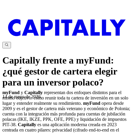
Capitally frente a myFund:
¿qué gestor de cartera elegir
para un inversor polaco?
myFund
y
Capitally
representan dos enfoques distintos para el
14 de mayo de 2026
mismo objetivo: cómo reunir toda tu cartera de inversión en un solo
lugar y entender realmente su rendimiento.
myFund
opera desde
2009 y es el gestor de cartera más veterano y económico de Polonia;
cuenta con la integración más profunda para cuentas de jubilación
polacas (IKE, IKZE, PPK, OFE, PPE) y liquidación de impuestos
PIT-38.
Capitally
es una aplicación moderna creada en 2023
centrada en cuatro pilares: privacidad (cifrado end-to-end en el