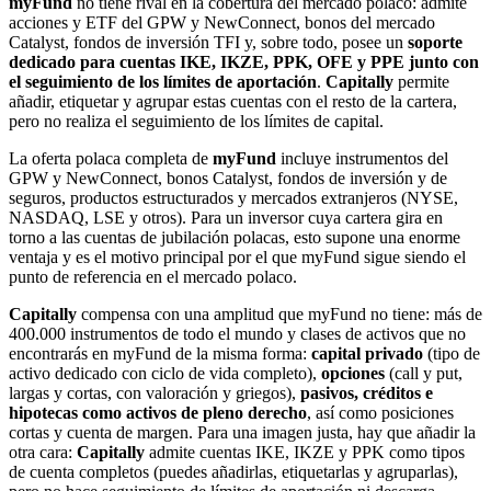
myFund
no tiene rival en la cobertura del mercado polaco: admite
acciones y ETF del GPW y NewConnect, bonos del mercado
Catalyst, fondos de inversión TFI y, sobre todo, posee un
soporte
dedicado para cuentas IKE, IKZE, PPK, OFE y PPE junto con
el seguimiento de los límites de aportación
.
Capitally
permite
añadir, etiquetar y agrupar estas cuentas con el resto de la cartera,
pero no realiza el seguimiento de los límites de capital.
La oferta polaca completa de
myFund
incluye instrumentos del
GPW y NewConnect, bonos Catalyst, fondos de inversión y de
seguros, productos estructurados y mercados extranjeros (NYSE,
NASDAQ, LSE y otros). Para un inversor cuya cartera gira en
torno a las cuentas de jubilación polacas, esto supone una enorme
ventaja y es el motivo principal por el que myFund sigue siendo el
punto de referencia en el mercado polaco.
Capitally
compensa con una amplitud que myFund no tiene: más de
400.000 instrumentos de todo el mundo y clases de activos que no
encontrarás en myFund de la misma forma:
capital privado
(tipo de
activo dedicado con ciclo de vida completo),
opciones
(call y put,
largas y cortas, con valoración y griegos),
pasivos, créditos e
hipotecas como activos de pleno derecho
, así como posiciones
cortas y cuenta de margen. Para una imagen justa, hay que añadir la
otra cara:
Capitally
admite cuentas IKE, IKZE y PPK como tipos
de cuenta completos (puedes añadirlas, etiquetarlas y agruparlas),