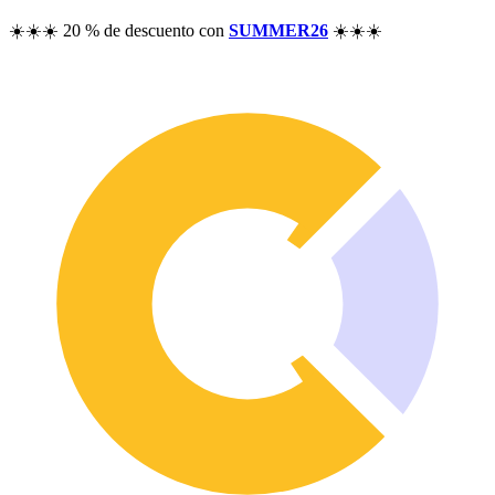
Precios
☀️☀️☀️ 20 % de descuento con
SUMMER26
☀️☀️☀️
Recursos
Ayuda
Blog
Preguntas frecuentes
Historial de cambios
Comunidad
Funcionalidades
Análisis de rentabilidad
Seguimiento del patrimonio
Control de dividendos
Seguimiento de opciones
Alternativa a Excel
Seguridad y privacidad