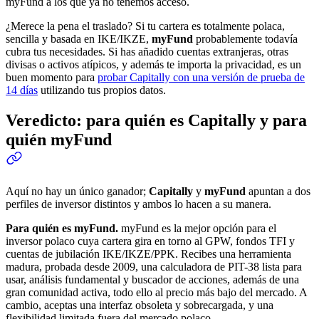
myFund a los que ya no tenemos acceso.
¿Merece la pena el traslado? Si tu cartera es totalmente polaca,
sencilla y basada en IKE/IKZE,
myFund
probablemente todavía
cubra tus necesidades. Si has añadido cuentas extranjeras, otras
divisas o activos atípicos, y además te importa la privacidad, es un
buen momento para
probar Capitally con una versión de prueba de
14 días
utilizando tus propios datos.
Veredicto: para quién es Capitally y para
quién myFund
Aquí no hay un único ganador;
Capitally
y
myFund
apuntan a dos
perfiles de inversor distintos y ambos lo hacen a su manera.
Para quién es myFund.
myFund es la mejor opción para el
inversor polaco cuya cartera gira en torno al GPW, fondos TFI y
cuentas de jubilación IKE/IKZE/PPK. Recibes una herramienta
madura, probada desde 2009, una calculadora de PIT-38 lista para
usar, análisis fundamental y buscador de acciones, además de una
gran comunidad activa, todo ello al precio más bajo del mercado. A
cambio, aceptas una interfaz obsoleta y sobrecargada, y una
flexibilidad limitada fuera del mercado polaco.