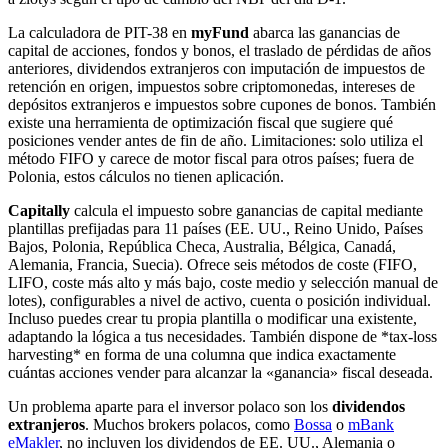
La calculadora de PIT-38 en
myFund
abarca las ganancias de
capital de acciones, fondos y bonos, el traslado de pérdidas de años
anteriores, dividendos extranjeros con imputación de impuestos de
retención en origen, impuestos sobre criptomonedas, intereses de
depósitos extranjeros e impuestos sobre cupones de bonos. También
existe una herramienta de optimización fiscal que sugiere qué
posiciones vender antes de fin de año. Limitaciones: solo utiliza el
método FIFO y carece de motor fiscal para otros países; fuera de
Polonia, estos cálculos no tienen aplicación.
Capitally
calcula el impuesto sobre ganancias de capital mediante
plantillas prefijadas para 11 países (EE. UU., Reino Unido, Países
Bajos, Polonia, República Checa, Australia, Bélgica, Canadá,
Alemania, Francia, Suecia). Ofrece seis métodos de coste (FIFO,
LIFO, coste más alto y más bajo, coste medio y selección manual de
lotes), configurables a nivel de activo, cuenta o posición individual.
Incluso puedes crear tu propia plantilla o modificar una existente,
adaptando la lógica a tus necesidades. También dispone de *tax-loss
harvesting* en forma de una columna que indica exactamente
cuántas acciones vender para alcanzar la «ganancia» fiscal deseada.
Un problema aparte para el inversor polaco son los
dividendos
extranjeros
. Muchos brokers polacos, como
Bossa
o
mBank
eMakler
, no incluyen los dividendos de EE. UU., Alemania o