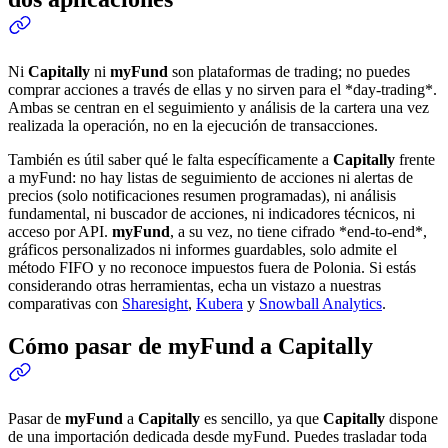
Ni
Capitally
ni
myFund
son plataformas de trading; no puedes
comprar acciones a través de ellas y no sirven para el *day-trading*.
Ambas se centran en el seguimiento y análisis de la cartera una vez
realizada la operación, no en la ejecución de transacciones.
También es útil saber qué le falta específicamente a
Capitally
frente
a myFund: no hay listas de seguimiento de acciones ni alertas de
precios (solo notificaciones resumen programadas), ni análisis
fundamental, ni buscador de acciones, ni indicadores técnicos, ni
acceso por API.
myFund
, a su vez, no tiene cifrado *end-to-end*,
gráficos personalizados ni informes guardables, solo admite el
método FIFO y no reconoce impuestos fuera de Polonia. Si estás
considerando otras herramientas, echa un vistazo a nuestras
comparativas con
Sharesight
,
Kubera
y
Snowball Analytics
.
Cómo pasar de myFund a Capitally
Pasar de
myFund
a
Capitally
es sencillo, ya que
Capitally
dispone
de una importación dedicada desde myFund. Puedes trasladar toda