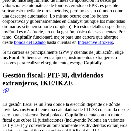
pero no hace seguimiento de límites de aportación ni descarga
valoraciones automáticas de fondos cerrados o PPK; es posible
sortear esto mediante otros métodos, pero no es tan cómodo como
una descarga automática. Lo mismo ocurre con los bonos
corporativos y gubernamentales en Catalyst (aunque los minoristas
ordinarios sí tienen soporte completo). En estos detalles específicos,
myFund es más fuerte, no en la gestión básica de esas cuentas. Por
tanto,
Capitally
funcionará mejor para una cartera que abarque
desde
bonos del Estado
hasta cuentas en
Interactive Brokers
.
Si tu cartera es principalmente GPW y cuentas de jubilación, elige
myFund
. Si tienes activos atípicos, instrumentos extranjeros o
pasivos para realizar el seguimiento, escoge
Capitally
.
Gestión fiscal: PIT-38, dividendos
extranjeros, IKE/IKZE
La gestión fiscal es un área donde la elección depende de dónde
inviertas.
myFund
tiene una calculadora de PIT-38 construida desde
cero para el sistema fiscal polaco.
Capitally
cuenta con un motor
fiscal que cubre 11 jurisdicciones (incluyendo Polonia en variantes
D-1 y D+1) y convierte automáticamente los dividendos extranjeros
a zlotys según el tipo de cambio del NBP del día D-1.