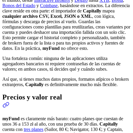
el mundo, desde
Interactive Brokers
y
Degiro
hasta
XTB
,
Bossa
,
Bonos del Estado
y
Coinbase
, basándose en extractos. La diferencia
clave reside en otra parte: el importador de
Capitally
mapea
cualquier archivo CSV, Excel, JSON o XML
, con lógica,
fórmulas y descarga de precios al vuelo. Guardas las
configuraciones como plantillas para reutilizarlas, creas variantes por
cuenta y puedes deshacer una importación fallida con un solo clic.
Esto permite cargar el historial completo y personalizado, también
de brokers fuera de la lista o para tus propios activos y fuentes de
datos. En la práctica,
myFund
no ofrece esto.
Una fortaleza común: ninguna de las aplicaciones utiliza
agregadores bancarios ni requiere contraseñas de las cuentas de
valores; en ambos casos, tú decides qué y cuándo subes.
Así que, si tienes muchos datos propios, formatos atípicos o brokers
extranjeros,
Capitally
es definitivamente mucho más flexible.
Precios y valor real
myFund
es claramente más barato: cuatro planes que cuestan de
unos 36 a 153 zł al año, con una prueba de 30 días.
Capitally
cuenta con
tres planes
(Sailor, 80 €; Navigator, 130 €; y Captain,