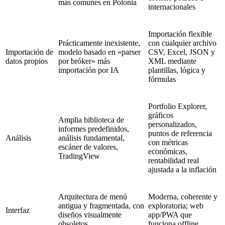
más comunes en Polonia
internacionales
Importación flexible
Prácticamente inexistente,
con cualquier archivo
Importación de
modelo basado en «parser
CSV, Excel, JSON y
datos propios
por bróker» más
XML mediante
importación por IA
plantillas, lógica y
fórmulas
Portfolio Explorer,
gráficos
Amplia biblioteca de
personalizados,
informes predefinidos,
puntos de referencia
Análisis
análisis fundamental,
con métricas
escáner de valores,
económicas,
TradingView
rentabilidad real
ajustada a la inflación
Arquitectura de menú
Moderna, coherente y
antigua y fragmentada, con
exploratoria; web
Interfaz
diseños visualmente
app/PWA que
obsoletos
funciona offline