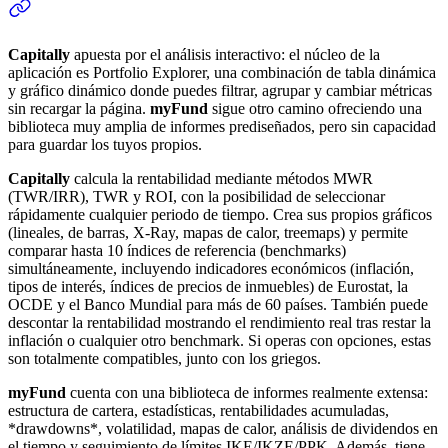
Capitally
apuesta por el análisis interactivo: el núcleo de la
aplicación es Portfolio Explorer, una combinación de tabla dinámica
y gráfico dinámico donde puedes filtrar, agrupar y cambiar métricas
sin recargar la página.
myFund
sigue otro camino ofreciendo una
biblioteca muy amplia de informes prediseñados, pero sin capacidad
para guardar los tuyos propios.
Capitally
calcula la rentabilidad mediante métodos MWR
(TWR/IRR), TWR y ROI, con la posibilidad de seleccionar
rápidamente cualquier periodo de tiempo. Crea sus propios gráficos
(lineales, de barras, X-Ray, mapas de calor, treemaps) y permite
comparar hasta 10 índices de referencia (benchmarks)
simultáneamente, incluyendo indicadores económicos (inflación,
tipos de interés, índices de precios de inmuebles) de Eurostat, la
OCDE y el Banco Mundial para más de 60 países. También puede
descontar la rentabilidad mostrando el rendimiento real tras restar la
inflación o cualquier otro benchmark. Si operas con opciones, estas
son totalmente compatibles, junto con los griegos.
myFund
cuenta con una biblioteca de informes realmente extensa:
estructura de cartera, estadísticas, rentabilidades acumuladas,
*drawdowns*, volatilidad, mapas de calor, análisis de dividendos en
el tiempo y seguimiento de límites IKE/IKZE/PPK. Además, tiene