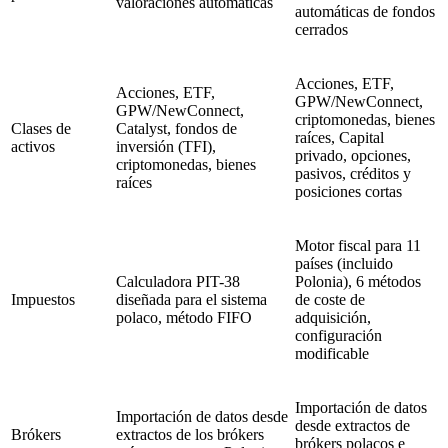
valoraciones automáticas
automáticas de fondos
cerrados
Acciones, ETF,
Acciones, ETF,
GPW/NewConnect,
GPW/NewConnect,
criptomonedas, bienes
Clases de
Catalyst, fondos de
raíces, Capital
activos
inversión (TFI),
privado, opciones,
criptomonedas, bienes
pasivos, créditos y
raíces
posiciones cortas
Motor fiscal para 11
países (incluido
Calculadora PIT-38
Polonia), 6 métodos
Impuestos
diseñada para el sistema
de coste de
polaco, método FIFO
adquisición,
configuración
modificable
Importación de datos
Importación de datos desde
desde extractos de
Brókers
extractos de los brókers
brókers polacos e