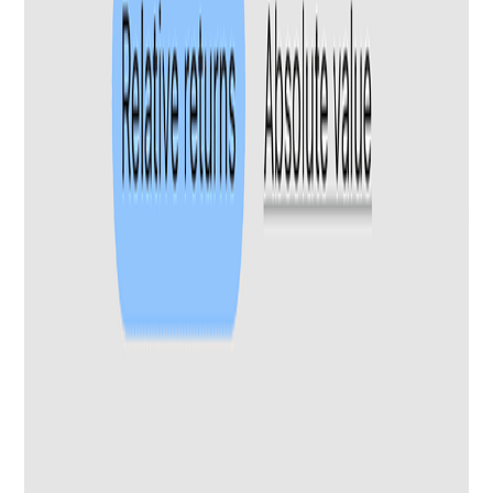
Úsalo como calculadora de cartera de dividendos
Compara cada posición por rentabilidad por dividendo,
rendimiento sobre coste (YoC) y tasa de crecimiento del
dividendo (DGR) lado a lado para identificar tus mayores
generadores de ingresos sobre una base unificada y ajustada
por divisa.