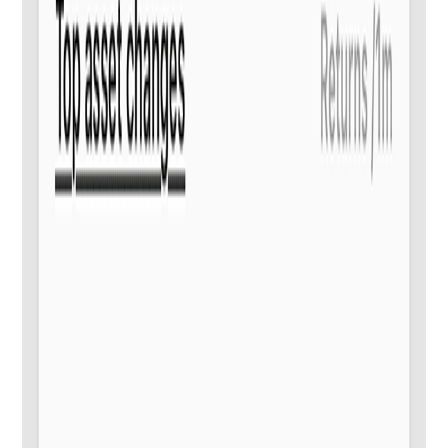
momento de la reinversión.
Identifica los activos más rentables en un mapa de calor