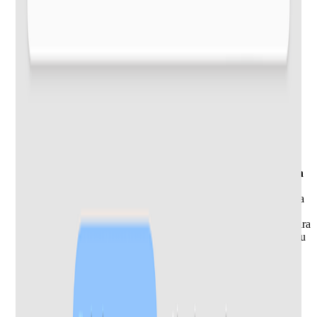
Haz seguimiento de dividendos conservando la retención
fiscal reportada por el broker
Importa cada pago de tu broker con la retención fiscal exacta
que este reportó en 14 jurisdicciones, incluyendo EE. UU.,
Reino Unido, Alemania, Países Bajos, Francia y Polonia, para
que la cifra en tu declaración de la renta coincida con la de tu
seguimiento.