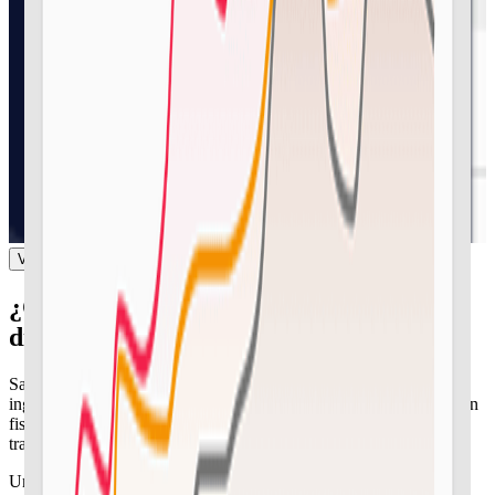
Ver tutorial 🍿 5 minutos
¿Cómo predecir la rentabilidad por
dividendo
sin
una bola de cristal?
Sabe qué vas a recibir antes de que llegue. Consulta todos los
ingresos de cada posición con meses de antelación, con la retención
fiscal reportada por el broker ya contabilizada y con total
transparencia en el cálculo de cada cifra.
Un
gestor de dividendos
preciso proyecta futuros ingresos