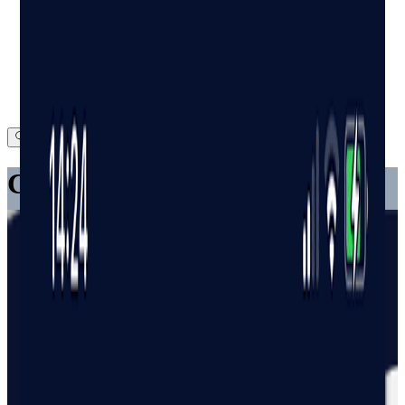
Conoce tus ingresos pasivos
antes de que lleguen
El gestor de dividendos que te muestra cada ingreso antes de que
llegue, y señala el día en que tu cartera empieza a
pagar tus facturas
.
Empieza gratis
Prueba la demo