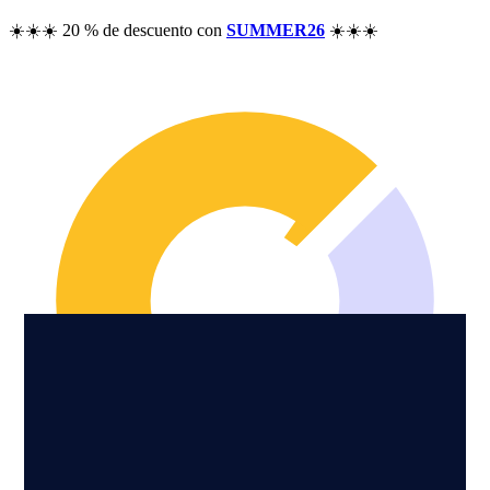
Precios
☀️☀️☀️ 20 % de descuento con
SUMMER26
☀️☀️☀️
Recursos
Ayuda
Blog
Preguntas frecuentes
Historial de cambios
Comunidad
Funcionalidades
Análisis de rentabilidad
Seguimiento del patrimonio
Control de dividendos
Seguimiento de opciones
Alternativa a Excel
Seguridad y privacidad