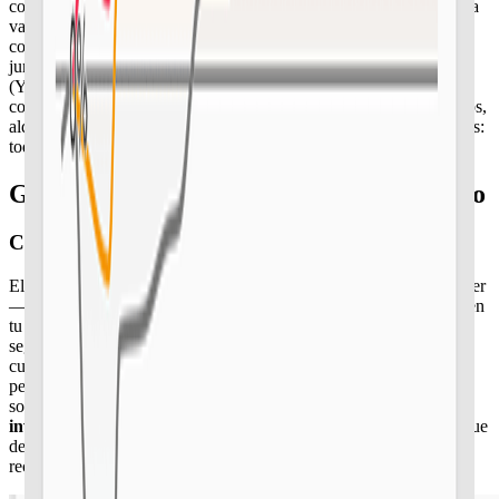
combinando las fechas ex-dividendo y de pago anunciadas de cada
valor con estimaciones de tasa de crecimiento a varios años,
conserva la
retención fiscal
que tu broker reportó para cada
jurisdicción y alinea la
rentabilidad, el rendimiento sobre coste
(YoC) y la tasa de crecimiento del dividendo (DGR)
para una
comparación directa. Capitally hace esto para acciones, ETF, bonos,
alquileres de inmuebles, préstamos P2P y staking de criptomonedas:
todas tus fuentes de ingresos en un mismo libro contable.
Gestor de cartera de dividendos completo
Controla tus
dividendos
e ingresos pasivos
El gestor de dividendos de Capitally importa cada pago de tu broker
—incluida la retención fiscal exacta reportada— para que la cifra en
tu declaración de la renta coincida exactamente con la de tu
seguimiento. Esta vista trabaja igual con ingresos por alquileres,
cupones de bonos, intereses P2P y recompensas de staking,
permitiéndote comparar la rentabilidad neta entre clases de activos
sobre una base unificada y ajustada por divisa.
Ideal para
inversores en dividendos y seguidores del movimiento FIRE
que
desean ver sus flujos de caja futuros por adelantado, en lugar de
reconstruirlos a posteriori.