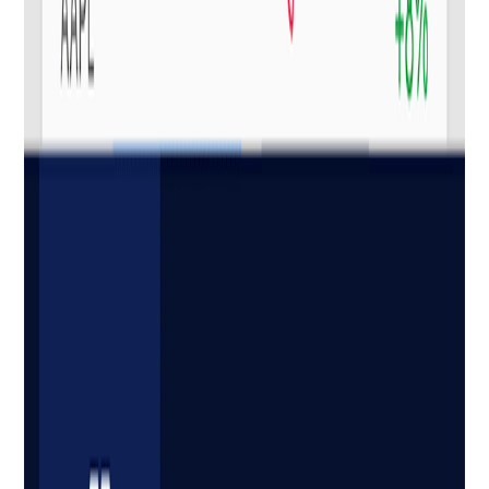
Calendario de dividendos
Próximas fechas ex-dividendo, de registro y de pago para
cada posición, con proyecciones de ingresos mensuales,
trimestrales y anuales consolidadas en todas tus cuentas y
monedas.