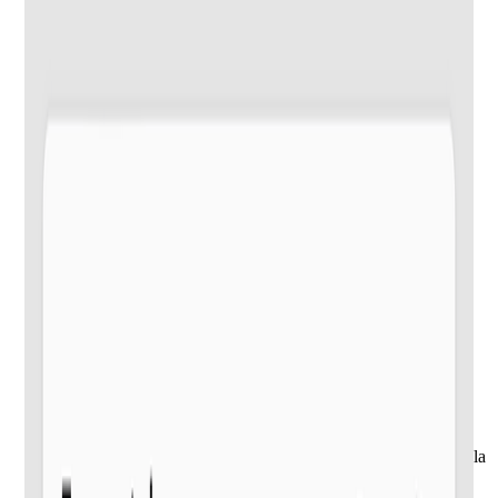
Mide el efecto exacto de la capitalización del DRIP
Controla planes de reinversión de dividendos (DRIP) y
dividendos en acciones con contabilidad por lotes, para que la
curva de capitalización refleje tu patrón de reinversión real,
sin aproximaciones que ignoren el precio de mercado en el