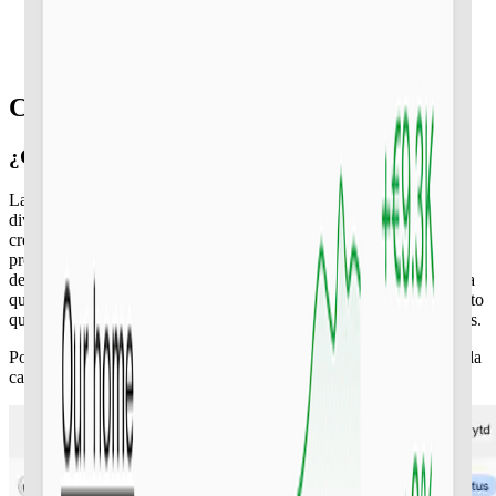
Un mapa de calor clasifica cada posición por rentabilidad,
YoC o importe absoluto, para que veas de un vistazo qué
posiciones impulsan tus ingresos y cuáles tienen un
rendimiento inferior respecto a su coste de adquisición.
Calculadora de cartera de dividendos
¿Cuándo tu cartera se convierte
en tu nómina?
La previsión de dividendos de Capitally combina las fechas ex-
dividendo y de pago anunciadas de cada valor con una tasa de
crecimiento del dividendo (DGR) histórica de cinco años para
proyectar flujos de caja mensuales, trimestrales y anuales con años
de antelación. La vista de punto de cruce muestra cuándo se espera
que los dividendos proyectados cubran tus gastos modelados: el hito
que define la independencia financiera para los inversores en rentas.
Pon a prueba tus hipótesis frente al historial antes de actuar: clona la
cartera, modifica la DGR y compara los resultados lado a lado.