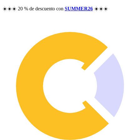
Precios
☀️☀️☀️ 20 % de descuento con
SUMMER26
☀️☀️☀️
Recursos
Ayuda
Blog
Preguntas frecuentes
Historial de cambios
Comunidad
Funcionalidades
Análisis de rentabilidad
Seguimiento del patrimonio
Control de dividendos
Seguimiento de opciones
Alternativa a Excel
Seguridad y privacidad