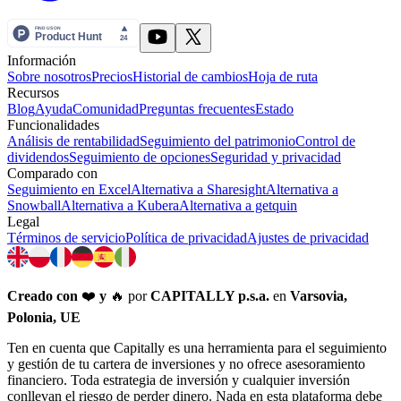
Información
Sobre nosotros
Precios
Historial de cambios
Hoja de ruta
Recursos
Blog
Ayuda
Comunidad
Preguntas frecuentes
Estado
Funcionalidades
Análisis de rentabilidad
Seguimiento del patrimonio
Control de
dividendos
Seguimiento de opciones
Seguridad y privacidad
Comparado con
Seguimiento en Excel
Alternativa a Sharesight
Alternativa a
Snowball
Alternativa a Kubera
Alternativa a getquin
Legal
Términos de servicio
Política de privacidad
Ajustes de privacidad
Creado con
❤️
y
🔥 por
CAPITALLY p.s.a.
en
Varsovia,
Polonia, UE
Ten en cuenta que Capitally es una herramienta para el seguimiento
y gestión de tu cartera de inversiones y no ofrece asesoramiento
financiero. Toda estrategia de inversión y cualquier inversión
conllevan el riesgo de perder dinero. Nada en esta plataforma debe