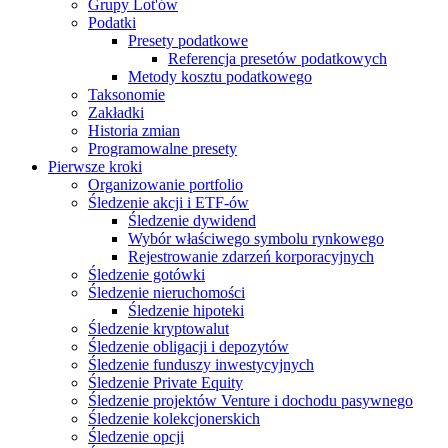
Grupy Lot'ów
Podatki
Presety podatkowe
Referencja presetów podatkowych
Metody kosztu podatkowego
Taksonomie
Zakładki
Historia zmian
Programowalne presety
Pierwsze kroki
Organizowanie portfolio
Śledzenie akcji i ETF-ów
Śledzenie dywidend
Wybór właściwego symbolu rynkowego
Rejestrowanie zdarzeń korporacyjnych
Śledzenie gotówki
Śledzenie nieruchomości
Śledzenie hipoteki
Śledzenie kryptowalut
Śledzenie obligacji i depozytów
Śledzenie funduszy inwestycyjnych
Śledzenie Private Equity
Śledzenie projektów Venture i dochodu pasywnego
Śledzenie kolekcjonerskich
Śledzenie opcji