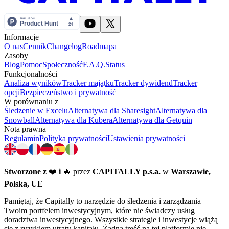
Informacje
O nas
Cennik
Changelog
Roadmapa
Zasoby
Blog
Pomoc
Społeczność
F.A.Q.
Status
Funkcjonalności
Analiza wyników
Tracker majątku
Tracker dywidend
Tracker
opcji
Bezpieczeństwo i prywatność
W porównaniu z
Śledzenie w Excelu
Alternatywa dla Sharesight
Alternatywa dla
Snowball
Alternatywa dla Kubera
Alternatywa dla Getquin
Nota prawna
Regulamin
Polityka prywatności
Ustawienia prywatności
Stworzone z
❤️
i
🔥 przez
CAPITALLY p.s.a.
w
Warszawie,
Polska, UE
Pamiętaj, że Capitally to narzędzie do śledzenia i zarządzania
Twoim portfelem inwestycyjnym, które nie świadczy usług
doradztwa inwestycyjnego. Wszystkie strategie i inwestycje wiążą
się z ryzykiem utraty kapitału. Żadna treść na tej platformie nie