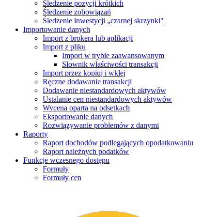
Śledzenie pozycji krótkich
Śledzenie zobowiązań
Śledzenie inwestycji „czarnej skrzynki"
Importowanie danych
Import z brokera lub aplikacji
Import z pliku
Import w trybie zaawansowanym
Słownik właściwości transakcji
Import przez kopiuj i wklej
Ręczne dodawanie transakcji
Dodawanie niestandardowych aktywów
Ustalanie cen niestandardowych aktywów
Wycena oparta na odsetkach
Eksportowanie danych
Rozwiązywanie problemów z danymi
Raporty
Raport dochodów podlegających opodatkowaniu
Raport należnych podatków
Funkcje wczesnego dostępu
Formuły
Formuły cen