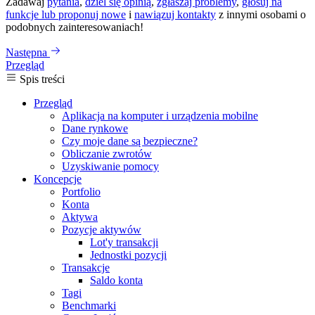
Zadawaj
pytania
,
dziel się opinią
,
zgłaszaj problemy
,
głosuj na
funkcje lub proponuj nowe
i
nawiązuj kontakty
z innymi osobami o
podobnych zainteresowaniach!
Następna
Przegląd
Spis treści
Przegląd
Aplikacja na komputer i urządzenia mobilne
Dane rynkowe
Czy moje dane są bezpieczne?
Obliczanie zwrotów
Uzyskiwanie pomocy
Koncepcje
Portfolio
Konta
Aktywa
Pozycje aktywów
Lot'y transakcji
Jednostki pozycji
Transakcje
Saldo konta
Tagi
Benchmarki