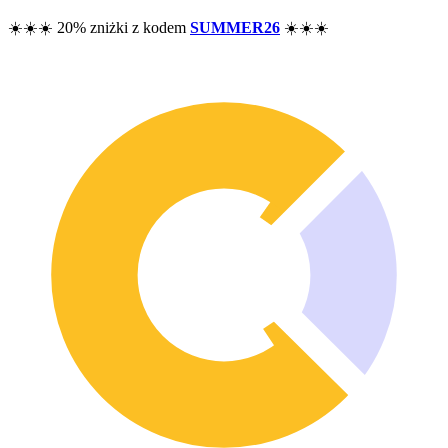
Cennik
☀️☀️☀️ 20% zniżki z kodem
SUMMER26
☀️☀️☀️
Zasoby
Pomoc
Blog
F.A.Q.
Changelog
Społeczność
Funkcjonalności
Analiza wyników
Tracker majątku
Tracker dywidend
Tracker opcji
Alternatywa dla Excela
Bezpieczeństwo i prywatność