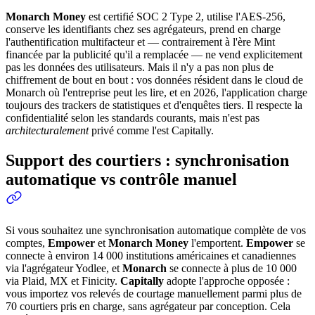
Monarch Money
est certifié SOC 2 Type 2, utilise l'AES-256,
conserve les identifiants chez ses agrégateurs, prend en charge
l'authentification multifacteur et — contrairement à l'ère Mint
financée par la publicité qu'il a remplacée — ne vend explicitement
pas les données des utilisateurs. Mais il n'y a pas non plus de
chiffrement de bout en bout : vos données résident dans le cloud de
Monarch où l'entreprise peut les lire, et en 2026, l'application charge
toujours des trackers de statistiques et d'enquêtes tiers. Il respecte la
confidentialité selon les standards courants, mais n'est pas
architecturalement
privé comme l'est Capitally.
Support des courtiers : synchronisation
automatique vs contrôle manuel
Si vous souhaitez une synchronisation automatique complète de vos
comptes,
Empower
et
Monarch Money
l'emportent.
Empower
se
connecte à environ 14 000 institutions américaines et canadiennes
via l'agrégateur Yodlee, et
Monarch
se connecte à plus de 10 000
via Plaid, MX et Finicity.
Capitally
adopte l'approche opposée :
vous importez vos relevés de courtage manuellement parmi plus de
70 courtiers pris en charge, sans agrégateur par conception. Cela