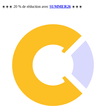
Tarifs
☀️☀️☀️ 20 % de réduction avec
SUMMER26
☀️☀️☀️
Ressources
Aide
Blog
Questions fréquentes
Changelog
Communauté
Fonctionnalités
Analyse de performance
Suivi de patrimoine
Suivi des dividendes
Suivi des options
Alternative à Excel
Sécurité et confidentialité