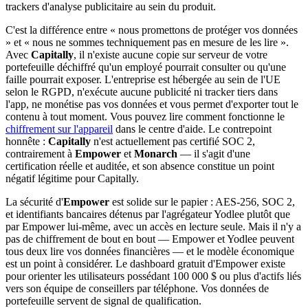
trackers d'analyse publicitaire au sein du produit.
C'est la différence entre « nous promettons de protéger vos données
» et « nous ne sommes techniquement pas en mesure de les lire ».
Avec
Capitally
, il n'existe aucune copie sur serveur de votre
portefeuille déchiffré qu'un employé pourrait consulter ou qu'une
faille pourrait exposer. L'entreprise est hébergée au sein de l'UE
selon le RGPD, n'exécute aucune publicité ni tracker tiers dans
l'app, ne monétise pas vos données et vous permet d'exporter tout le
contenu à tout moment. Vous pouvez lire comment fonctionne le
chiffrement sur l'appareil
dans le centre d'aide. Le contrepoint
honnête :
Capitally
n'est actuellement pas certifié SOC 2,
contrairement à
Empower
et
Monarch
— il s'agit d'une
certification réelle et auditée, et son absence constitue un point
négatif légitime pour Capitally.
La sécurité d'
Empower
est solide sur le papier : AES-256, SOC 2,
et identifiants bancaires détenus par l'agrégateur Yodlee plutôt que
par Empower lui-même, avec un accès en lecture seule. Mais il n'y a
pas de chiffrement de bout en bout — Empower et Yodlee peuvent
tous deux lire vos données financières — et le modèle économique
est un point à considérer. Le dashboard gratuit d'Empower existe
pour orienter les utilisateurs possédant 100 000 $ ou plus d'actifs liés
vers son équipe de conseillers par téléphone. Vos données de
portefeuille servent de signal de qualification.