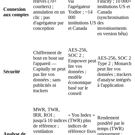
relevés (70+
via
Finicity ; 10 000+
courtiers) ;
l'agrégateur
institutions US et
Connexion
annulation en un
Yodlee ; ~14
Canada
aux comptes
clic ; pas
000
(synchronisation
d'agrégateur par
institutions US
des
conception
et Canada
investissements
en version bêta)
AES-256,
Chiffrement de
SOC 2 ;
bout en bout sur
AES-256, SOC 2
Empower peut
l'appareil —
Type 2 ; Monarch
lire vos
Capitally ne peut
peut lire vos
Sécurité
données ;
pas lire vos
données ; trackers
modèle
données ; sans
d'analyse intégrés
économique
publicités ni
à l'application
basé sur le
trackers
conseil
MWR, TWR,
IRR, ROI ;
« You Index »
Rendement
jusqu'à 10 indices
(TWR) plus
pondéré par le
de référence ;
indices de
temps (TWR)
ventilation
référence fixes
Analyse de
uniquement ;