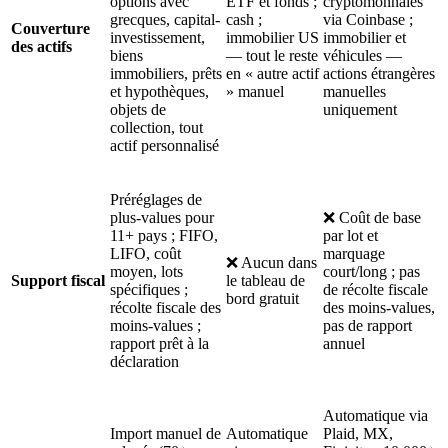
options avec
ETF et fonds ;
cryptomonnaies
grecques, capital-
cash ;
via Coinbase ;
Couverture
investissement,
immobilier US
immobilier et
des actifs
biens
— tout le reste
véhicules —
immobiliers, prêts
en « autre actif
actions étrangères
et hypothèques,
» manuel
manuelles
objets de
uniquement
collection, tout
actif personnalisé
Préréglages de
plus-values pour
❌ Coût de base
11+ pays ; FIFO,
par lot et
LIFO, coût
marquage
❌ Aucun dans
moyen, lots
court/long ; pas
Support fiscal
le tableau de
spécifiques ;
de récolte fiscale
bord gratuit
récolte fiscale des
des moins-values,
moins-values ;
pas de rapport
rapport prêt à la
annuel
déclaration
Automatique via
Import manuel de
Automatique
Plaid, MX,