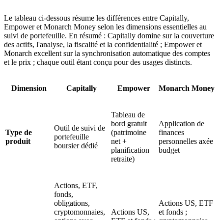
Le tableau ci-dessous résume les différences entre Capitally,
Empower et Monarch Money selon les dimensions essentielles au
suivi de portefeuille. En résumé : Capitally domine sur la couverture
des actifs, l'analyse, la fiscalité et la confidentialité ; Empower et
Monarch excellent sur la synchronisation automatique des comptes
et le prix ; chaque outil étant conçu pour des usages distincts.
Dimension
Capitally
Empower
Monarch Money
Tableau de
bord gratuit
Application de
Outil de suivi de
Type de
(patrimoine
finances
portefeuille
produit
net +
personnelles axée
boursier dédié
planification
budget
retraite)
Actions, ETF,
fonds,
obligations,
Actions US, ETF
cryptomonnaies,
Actions US,
et fonds ;