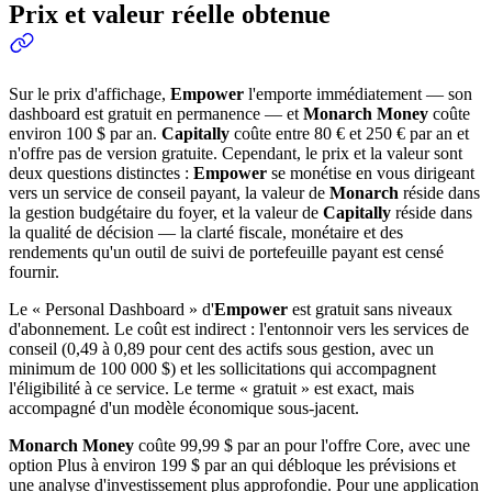
Prix et valeur réelle obtenue
Sur le prix d'affichage,
Empower
l'emporte immédiatement — son
dashboard est gratuit en permanence — et
Monarch Money
coûte
environ 100 $ par an.
Capitally
coûte entre 80 € et 250 € par an et
n'offre pas de version gratuite. Cependant, le prix et la valeur sont
deux questions distinctes :
Empower
se monétise en vous dirigeant
vers un service de conseil payant, la valeur de
Monarch
réside dans
la gestion budgétaire du foyer, et la valeur de
Capitally
réside dans
la qualité de décision — la clarté fiscale, monétaire et des
rendements qu'un outil de suivi de portefeuille payant est censé
fournir.
Le « Personal Dashboard » d'
Empower
est gratuit sans niveaux
d'abonnement. Le coût est indirect : l'entonnoir vers les services de
conseil (0,49 à 0,89 pour cent des actifs sous gestion, avec un
minimum de 100 000 $) et les sollicitations qui accompagnent
l'éligibilité à ce service. Le terme « gratuit » est exact, mais
accompagné d'un modèle économique sous-jacent.
Monarch Money
coûte 99,99 $ par an pour l'offre Core, avec une
option Plus à environ 199 $ par an qui débloque les prévisions et
une analyse d'investissement plus approfondie. Pour une application