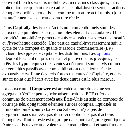
couvrent bien les valeurs mobilières américaines classiques, mais
traitent tout ce qui sort de ce cadre — capital-investissement, actions
étrangères, actifs alternatifs — comme un « autre actif » mis à jour
manuellement, sans aucune structure réelle.
Dans
Capitally
, les types d’actifs non conventionnels sont des
citoyens de première classe, et non des éléments secondaires. Une
propriété immobilière permet de suivre sa valeur, ses revenus locatifs
et l’hypothèque associée. Une part de capital-investissement suit le
cycle de vie complet en qualité d’associé commanditaire (LP),
incluant les appels de capital et les distributions. Les
options
intègrent le calcul du prix des call et put avec leurs grecques ; les
prêts, les hypothèques et les ventes à découvert sont suivis comme
de véritables passifs avec comptabilisation des intérêts. Cette
exhaustivité est l’une des trois forces majeures de Capitally, et c’est
sur ce point que l’écart avec les deux autres est le plus marqué.
La couverture d'
Empower
est articulée autour de ce que son
agrégateur Yodlee peut synchroniser : actions, ETF et fonds
communs de placement cotés aux États-Unis au sein de comptes de
courtage liés, obligations détenues sur ces comptes, liquidités et
immobilier américain valorisé via Zillow. Il n'y a pas de
cryptomonnaies natives, pas de suivi d'options et pas d'actions
étrangères. Tout le reste est regroupé dans une catégorie générique «
Autres actifs » avec une valeur saisie manuellement et sans flux de