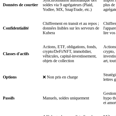
Synchronisation automatique des
Import 
Données de courtier
soldes via 9 agrégateurs (Plaid,
plus de
Yodlee, MX, SnapTrade, etc.)
agrégat
Chiffrement en transit et au repos ;
Chiffre
Confidentialité
données lisibles sur les serveurs de
l'appar
Kubera
lire vo
Actions, ETF, obligations, fonds,
Actions
crypto/DeFi/NFT, immobilier,
crypto, 
Classes d'actifs
véhicules, capital-investissement,
investis
objets de collection
art, tou
Stratég
Options
❌ Non pris en charge
lettres
Gestion
Passifs
Manuels, soldes uniquement
hypo th
et amor