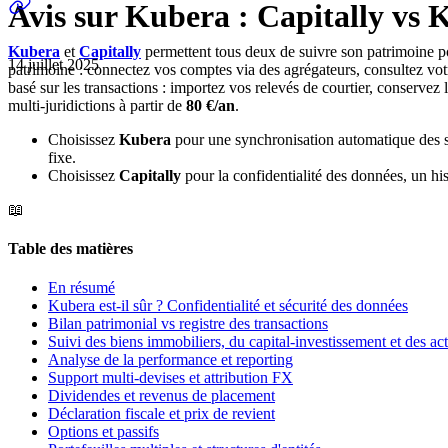
Avis sur Kubera : Capitally vs 
Kubera
et
Capitally
permettent tous deux de suivre son patrimoine po
14 juillet 2025
patrimoine : connectez vos comptes via des agrégateurs, consultez vot
basé sur les transactions : importez vos relevés de courtier, conservez 
multi-juridictions à partir de
80 €/an
.
Choisissez
Kubera
pour une synchronisation automatique des sol
fixe.
Choisissez
Capitally
pour la confidentialité des données, un hist
📖
Table des matières
En résumé
Kubera est-il sûr ? Confidentialité et sécurité des données
Bilan patrimonial vs registre des transactions
Suivi des biens immobiliers, du capital-investissement et des acti
Analyse de la performance et reporting
Support multi-devises et attribution FX
Dividendes et revenus de placement
Déclaration fiscale et prix de revient
Options et passifs