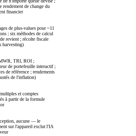
 de n'importe quelle devise ;
le rendement de change du
nt financier
ages de plus-values pour ~11
ions ; six méthodes de calcul
de revient ; récolte fiscale
s harvesting)
WR, TRI, ROI ;
eur de portefeuille interactif ;
ces de référence ; rendements
justés de l'inflation)
 multiples et comptes
és à partir de la formule
or
ception, aucune — le
ent sur l'appareil exclut l'IA
rveur