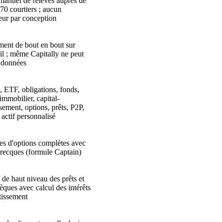
manuel de relevés auprès de
 70 courtiers ; aucun
eur par conception
ment de bout en bout sur
eil ; même Capitally ne peut
s données
, ETF, obligations, fonds,
immobilier, capital-
sement, options, prêts, P2P,
t actif personnalisé
ies d'options complètes avec
 grecques (formule Captain)
 de haut niveau des prêts et
èques avec calcul des intérêts
tissement