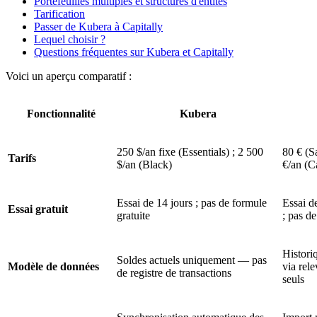
Portefeuilles multiples et structures d'entités
Tarification
Passer de Kubera à Capitally
Lequel choisir ?
Questions fréquentes sur Kubera et Capitally
Voici un aperçu comparatif :
Fonctionnalité
Kubera
250 $/an fixe (Essentials) ; 2 500
80 € (S
Tarifs
$/an (Black)
€/an (C
Essai de 14 jours ; pas de formule
Essai d
Essai gratuit
gratuite
; pas de
Histori
Soldes actuels uniquement — pas
Modèle de données
via rele
de registre de transactions
seuls