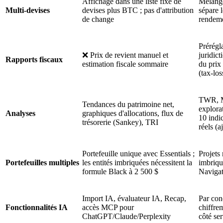
Affichage dans une liste fixe de
Mélange
Multi-devises
devises plus BTC ; pas d'attribution
sépare 
de change
rendeme
Prérégl
❌ Prix de revient manuel et
juridict
Rapports fiscaux
estimation fiscale sommaire
du prix 
(tax-los
TWR, M
Tendances du patrimoine net,
explorat
Analyses
graphiques d'allocations, flux de
10 indi
trésorerie (Sankey), TRI
réels (a
Portefeuille unique avec Essentials ;
Projets
Portefeuilles multiples
les entités imbriquées nécessitent la
imbriqu
formule Black à 2 500 $
Navigat
Import IA, évaluateur IA, Recap,
Par con
Fonctionnalités IA
accès MCP pour
chiffrem
ChatGPT/Claude/Perplexity
côté se