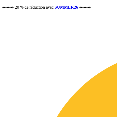
☀️☀️☀️ 20 % de réduction avec
SUMMER26
☀️☀️☀️