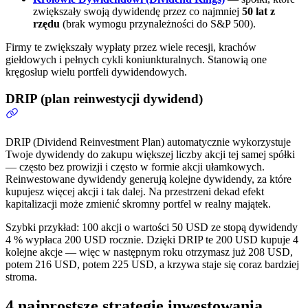
zwiększały swoją dywidendę przez co najmniej
50 lat z
rzędu
(brak wymogu przynależności do S&P 500).
Firmy te zwiększały wypłaty przez wiele recesji, krachów
giełdowych i pełnych cykli koniunkturalnych. Stanowią one
kręgosłup wielu portfeli dywidendowych.
DRIP (plan reinwestycji dywidend)
DRIP (Dividend Reinvestment Plan) automatycznie wykorzystuje
Twoje dywidendy do zakupu większej liczby akcji tej samej spółki
— często bez prowizji i często w formie akcji ułamkowych.
Reinwestowane dywidendy generują kolejne dywidendy, za które
kupujesz więcej akcji i tak dalej. Na przestrzeni dekad efekt
kapitalizacji może zmienić skromny portfel w realny majątek.
Szybki przykład: 100 akcji o wartości 50 USD ze stopą dywidendy
4 % wypłaca 200 USD rocznie. Dzięki DRIP te 200 USD kupuje 4
kolejne akcje — więc w następnym roku otrzymasz już 208 USD,
potem 216 USD, potem 225 USD, a krzywa staje się coraz bardziej
stroma.
4 najprostsze strategie inwestowania