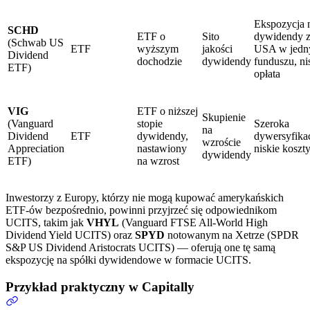
Ekspozycja 
SCHD
ETF o
Sito
dywidendy 
(Schwab US
ETF
wyższym
jakości
USA w jed
Dividend
dochodzie
dywidendy
funduszu, ni
ETF)
opłata
VIG
ETF o niższej
Skupienie
(Vanguard
stopie
Szeroka
na
Dividend
ETF
dywidendy,
dywersyfikac
wzroście
Appreciation
nastawiony
niskie koszt
dywidendy
ETF)
na wzrost
Inwestorzy z Europy, którzy nie mogą kupować amerykańskich
ETF-ów bezpośrednio, powinni przyjrzeć się odpowiednikom
UCITS, takim jak
VHYL
(Vanguard FTSE All-World High
Dividend Yield UCITS) oraz
SPYD
notowanym na Xetrze (SPDR
S&P US Dividend Aristocrats UCITS) — oferują one tę samą
ekspozycję na spółki dywidendowe w formacie UCITS.
Przykład praktyczny w Capitally