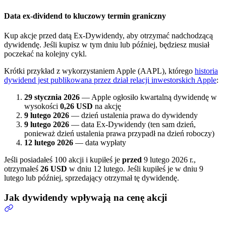
Data ex-dividend to kluczowy termin graniczny
Kup akcje przed datą Ex-Dywidendy, aby otrzymać nadchodzącą
dywidendę. Jeśli kupisz w tym dniu lub później, będziesz musiał
poczekać na kolejny cykl.
Krótki przykład z wykorzystaniem Apple (AAPL), którego
historia
dywidend jest publikowana przez dział relacji inwestorskich Apple
:
29 stycznia 2026
— Apple ogłosiło kwartalną dywidendę w
wysokości
0,26 USD
na akcję
9 lutego 2026
— dzień ustalenia prawa do dywidendy
9 lutego 2026
— data Ex-Dywidendy (ten sam dzień,
ponieważ dzień ustalenia prawa przypadł na dzień roboczy)
12 lutego 2026
— data wypłaty
Jeśli posiadałeś 100 akcji i kupiłeś je
przed
9 lutego 2026 r.,
otrzymałeś
26 USD
w dniu 12 lutego. Jeśli kupiłeś je w dniu 9
lutego lub później, sprzedający otrzymał tę dywidendę.
Jak dywidendy wpływają na cenę akcji