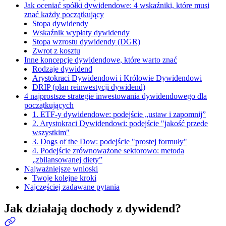
Jak oceniać spółki dywidendowe: 4 wskaźniki, które musi
znać każdy początkujący
Stopa dywidendy
Wskaźnik wypłaty dywidendy
Stopa wzrostu dywidendy (DGR)
Zwrot z kosztu
Inne koncepcje dywidendowe, które warto znać
Rodzaje dywidend
Arystokraci Dywidendowi i Królowie Dywidendowi
DRIP (plan reinwestycji dywidend)
4 najprostsze strategie inwestowania dywidendowego dla
początkujących
1. ETF-y dywidendowe: podejście „ustaw i zapomnij”
2. Arystokraci Dywidendowi: podejście "jakość przede
wszystkim"
3. Dogs of the Dow: podejście "prostej formuły"
4. Podejście zrównoważone sektorowo: metoda
„zbilansowanej diety”
Najważniejsze wnioski
Twoje kolejne kroki
Najczęściej zadawane pytania
Jak działają dochody z dywidend?