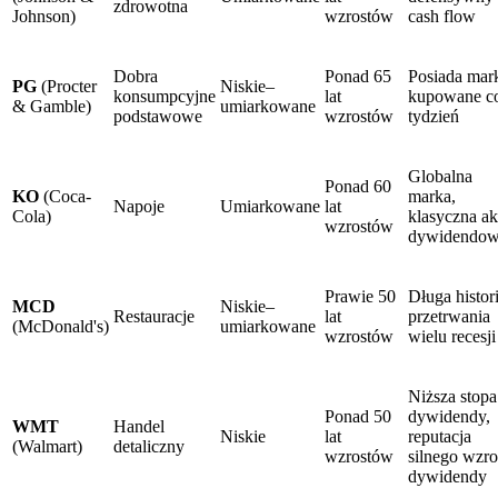
zdrowotna
Johnson)
wzrostów
cash flow
Dobra
Ponad 65
Posiada mar
PG
(Procter
Niskie–
konsumpcyjne
lat
kupowane c
& Gamble)
umiarkowane
podstawowe
wzrostów
tydzień
Globalna
Ponad 60
KO
(Coca-
marka,
Napoje
Umiarkowane
lat
Cola)
klasyczna ak
wzrostów
dywidendo
Prawie 50
Długa histor
MCD
Niskie–
Restauracje
lat
przetrwania
(McDonald's)
umiarkowane
wzrostów
wielu recesji
Niższa stopa
Ponad 50
dywidendy,
WMT
Handel
Niskie
lat
reputacja
(Walmart)
detaliczny
wzrostów
silnego wzro
dywidendy