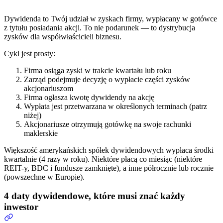
Dywidenda to Twój udział w zyskach firmy, wypłacany w gotówce
z tytułu posiadania akcji. To nie podarunek — to dystrybucja
zysków dla współwłaścicieli biznesu.
Cykl jest prosty:
Firma osiąga zyski w trakcie kwartału lub roku
Zarząd podejmuje decyzję o wypłacie części zysków
akcjonariuszom
Firma ogłasza kwotę dywidendy na akcję
Wypłata jest przetwarzana w określonych terminach (patrz
niżej)
Akcjonariusze otrzymują gotówkę na swoje rachunki
maklerskie
Większość amerykańskich spółek dywidendowych wypłaca środki
kwartalnie (4 razy w roku). Niektóre płacą co miesiąc (niektóre
REIT-y, BDC i fundusze zamknięte), a inne półrocznie lub rocznie
(powszechne w Europie).
4 daty dywidendowe, które musi znać każdy
inwestor