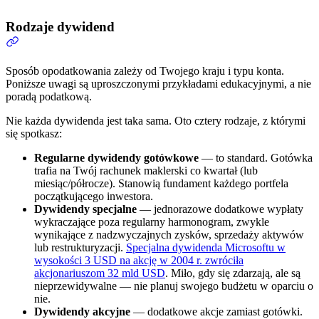
Rodzaje dywidend
Sposób opodatkowania zależy od Twojego kraju i typu konta.
Poniższe uwagi są uproszczonymi przykładami edukacyjnymi, a nie
poradą podatkową.
Nie każda dywidenda jest taka sama. Oto cztery rodzaje, z którymi
się spotkasz:
Regularne dywidendy gotówkowe
— to standard. Gotówka
trafia na Twój rachunek maklerski co kwartał (lub
miesiąc/półrocze). Stanowią fundament każdego portfela
początkującego inwestora.
Dywidendy specjalne
— jednorazowe dodatkowe wypłaty
wykraczające poza regularny harmonogram, zwykle
wynikające z nadzwyczajnych zysków, sprzedaży aktywów
lub restrukturyzacji.
Specjalna dywidenda Microsoftu w
wysokości 3 USD na akcję w 2004 r. zwróciła
akcjonariuszom 32 mld USD
. Miło, gdy się zdarzają, ale są
nieprzewidywalne — nie planuj swojego budżetu w oparciu o
nie.
Dywidendy akcyjne
— dodatkowe akcje zamiast gotówki.