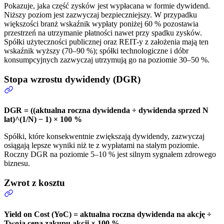
Pokazuje, jaka część zysków jest wypłacana w formie dywidend.
Niższy poziom jest zazwyczaj bezpieczniejszy. W przypadku
większości branż wskaźnik wypłaty poniżej 60 % pozostawia
przestrzeń na utrzymanie płatności nawet przy spadku zysków.
Spółki użyteczności publicznej oraz REIT-y z założenia mają ten
wskaźnik wyższy (70–90 %); spółki technologiczne i dóbr
konsumpcyjnych zazwyczaj utrzymują go na poziomie 30–50 %.
Stopa wzrostu dywidendy (DGR)
DGR = ((aktualna roczna dywidenda ÷ dywidenda sprzed N
lat)^(1/N) − 1) × 100 %
Spółki, które konsekwentnie zwiększają dywidendy, zazwyczaj
osiągają lepsze wyniki niż te z wypłatami na stałym poziomie.
Roczny DGR na poziomie 5–10 % jest silnym sygnałem zdrowego
biznesu.
Zwrot z kosztu
Yield on Cost (YoC) = aktualna roczna dywidenda na akcję ÷
Twoja cena zakupu akcji × 100 %