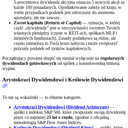
5-procentowa dywidenda akcyjna oznacza 5 nowych akcji za
każde 100 posiadanych. Opodatkowanie zależy od kraju; w
wielu przypadkach podatek jest odroczony do momentu
sprzedaży, ale nie zawsze.
Zwrot kapitału (Return of Capital)
— sytuacja, w której
część „dywidendy” jest w rzeczywistości zwrotem Twoich
własnych pieniędzy (częste w REIT-ach, spółkach MLP i
niektórych funduszach). Zasady podatkowe są różne, ale
często zmniejsza to Twój koszt nabycia i może zwiększyć
przyszły podatek od zysków kapitałowych.
Początkujący powinni skupić się niemal wyłącznie na
regularnych
dywidendach gotówkowych
od spółek z konsekwentną historią
wypłat.
Arystokraci Dywidendowi i Królowie Dywidendowi
To nie są wskaźniki — to elitarne kategorie.
Arystokraci Dywidendowi (Dividend Aristocrats)
—
spółki z indeksu S&P 500, które zwiększały swoją dywidendę
przez co najmniej
25 lat z rzędu
, zgodnie z oficjalną
metodologią S&P Dow Jones Indices.
Królowie Dywidendowi (Dividend Kings)
— spółki, które