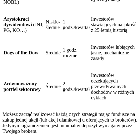
NOBL)
Arystokraci
Inwestorów
Niskie-
1
dywidendowi
(JNJ,
stawiających na jakość
średnie
godz./kwartał
PG, KO…)
z 25-letnią historią
Inwestorów lubiących
1 godz.
Dogs of the Dow
Średnie
jasne, mechaniczne
rocznie
zasady
Inwestorów
oczekujących
Zrównoważony
2
Średnie
przewidywalnych
portfel sektorowy
godz./kwartał
dochodów w różnych
cyklach
Możesz zacząć realizować każdą z tych strategii mając fundusze na
zakup jednej akcji (lub akcji ułamkowej u oferujących to brokerów).
Jedynym ograniczeniem jest minimalny depozyt wymagany przez
Twojego brokera.