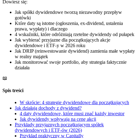
Dowiesz się:
Jak spółki dywidendowe tworzą niezawodny przepływ
gotówki
Które daty są istotne (ogłoszenia, ex-dividend, ustalenia
prawa, wypłaty) i dlaczego
4 wskaźniki, które odróżniają rzetelne dywidendy od pułapek
Jak wybierać przyjazne dla początkujących akcje
dywidendowe i ETF-y w 2026 roku
Jak DRIP (reinwestowanie dywidend) zamienia małe wypłaty
w realny majątek
Jak monitorować swoje portfolio, aby strategia faktycznie
działała
📖
Spis treści
W skrócie: 4 strategie dywidendowe dla początkujących
Jak działają dochody z dywidend?
4 daty dywidendowe, które musi znać każdy inwestor
Jak dywidendy wpływają na cenę akcji
Przykłady przyjaznych początkującym spółek
dywidendowych i ETF-ów (2026)
Przykład praktyczny w Capitally