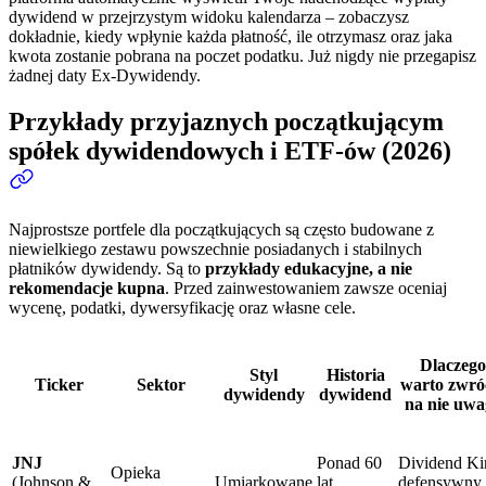
dywidend w przejrzystym widoku kalendarza – zobaczysz
dokładnie, kiedy wpłynie każda płatność, ile otrzymasz oraz jaka
kwota zostanie pobrana na poczet podatku. Już nigdy nie przegapisz
żadnej daty Ex-Dywidendy.
Przykłady przyjaznych początkującym
spółek dywidendowych i ETF-ów (2026)
Najprostsze portfele dla początkujących są często budowane z
niewielkiego zestawu powszechnie posiadanych i stabilnych
płatników dywidendy. Są to
przykłady edukacyjne, a nie
rekomendacje kupna
. Przed zainwestowaniem zawsze oceniaj
wycenę, podatki, dywersyfikację oraz własne cele.
Dlaczego
Styl
Historia
Ticker
Sektor
warto zwró
dywidendy
dywidend
na nie uwa
JNJ
Ponad 60
Dividend Ki
Opieka
(Johnson &
Umiarkowane
lat
defensywny