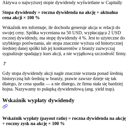
Aktywa o najwyższej stopie dywidendy wyświetlane w Capitally
Stopa dywidendy = roczna dywidenda na akcję ÷ aktualna
cena akcji × 100 %
Wskaźnik ten informuje, ile dochodu generuje akcja w relacji do
swojej ceny. Spółka wyceniana na 50 USD, wypłacająca 2 USD
rocznej dywidendy, ma stopę dywidendy 4 %. Jest to użyteczne do
szybkiego porównania, ale stopa znacznie wyższa od historycznej
średniej danej spółki lub jej konkurentów z branży zazwyczaj
sygnalizuje spadający kurs akcji, a nie wyjątkową szczodrość firmy.
🚩
Gdy stopa dywidendy akcji nagle znacznie wzrasta ponad średnią
historyczną lub średnią w branży, prawie zawsze dzieje się tak
dlatego, że cena spadła — a nie dlatego, że firma stała się bardziej
hojna. Nazywamy to pułapką dywidendową (ang. yield trap).
Wskaźnik wypłaty dywidendy
Wskaźnik wypłaty (payout ratio) = roczna dywidenda na akcję
÷ roczny zysk na akcję × 100 %