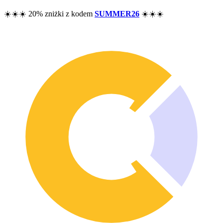
Cennik
☀️☀️☀️ 20% zniżki z kodem
SUMMER26
☀️☀️☀️
Zasoby
Pomoc
Blog
F.A.Q.
Changelog
Społeczność
Funkcjonalności
Analiza wyników
Tracker majątku
Tracker dywidend
Tracker opcji
Alternatywa dla Excela
Bezpieczeństwo i prywatność