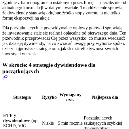
zgodnie z harmonogramem ustalonym przez firmę — niezależnie od
aktualnego kursu akcji w danym kwartale. To oddzielenie sprawia,
że dywidendy stanowią odrębne źródło stopy zwrotu, a nie tylko
formę ekspozycji na akcje.
Dla początkujących te przewidywalne wpływy gotówki sprawiają,
że inwestowanie staje się realne i opłacalne od pierwszego dnia. Ten
przewodnik przeprowadzi Cię przez wszystko, co musisz wiedzieć:
jak działają dywidendy, na co zwracać uwagę przy wyborze spółki,
cztery najprostsze strategie oraz jak śledzić efektywność swoich
inwestycji w czasie.
W skrócie: 4 strategie dywidendowe dla
początkujących
Wymagany
Strategia
Ryzyko
Najlepsza dla
czas
ETF-y
Początkujących
dywidendowe
(np.
Niskie
5 min rocznie
szukających szybkiej
SCHD, VIG,
dywersyfikacji