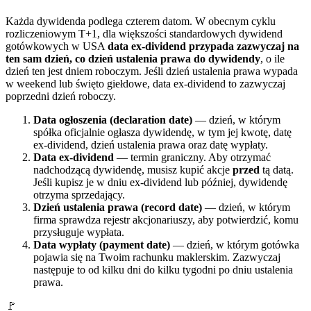
Każda dywidenda podlega czterem datom. W obecnym cyklu
rozliczeniowym T+1, dla większości standardowych dywidend
gotówkowych w USA
data ex-dividend przypada zazwyczaj na
ten sam dzień, co dzień ustalenia prawa do dywidendy
, o ile
dzień ten jest dniem roboczym. Jeśli dzień ustalenia prawa wypada
w weekend lub święto giełdowe, data ex-dividend to zazwyczaj
poprzedni dzień roboczy.
Data ogłoszenia (declaration date)
— dzień, w którym
spółka oficjalnie ogłasza dywidendę, w tym jej kwotę, datę
ex-dividend, dzień ustalenia prawa oraz datę wypłaty.
Data ex-dividend
— termin graniczny. Aby otrzymać
nadchodzącą dywidendę, musisz kupić akcje
przed
tą datą.
Jeśli kupisz je w dniu ex-dividend lub później, dywidendę
otrzyma sprzedający.
Dzień ustalenia prawa (record date)
— dzień, w którym
firma sprawdza rejestr akcjonariuszy, aby potwierdzić, komu
przysługuje wypłata.
Data wypłaty (payment date)
— dzień, w którym gotówka
pojawia się na Twoim rachunku maklerskim. Zazwyczaj
następuje to od kilku dni do kilku tygodni po dniu ustalenia
prawa.
🚩