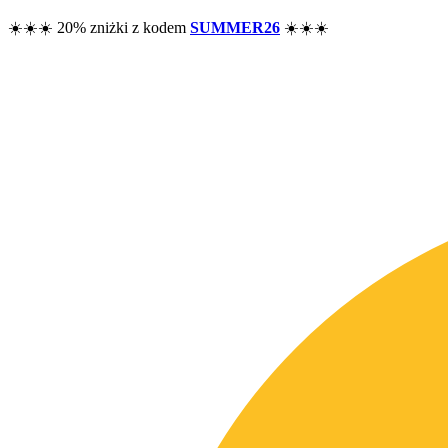
☀️☀️☀️ 20% zniżki z kodem
SUMMER26
☀️☀️☀️