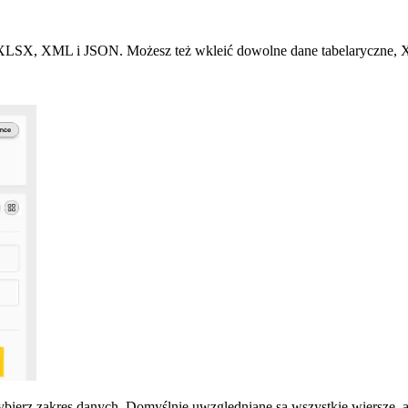
S, XLSX, XML i JSON. Możesz też wkleić dowolne dane tabelaryczne
wybierz zakres danych. Domyślnie uwzględniane są wszystkie wiersze, 