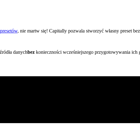
 presetów
, nie martw się! Capitally pozwala stworzyć własny preset bez
źródła danych
bez
konieczności wcześniejszego przygotowywania ich g