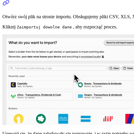
Otwórz swój plik na stronie importu. Obsługujemy pliki CSV, XL
Kliknij
, aby rozpocząć proces.
Zaimportuj dowolne dane
Upewnij się, że dane załadowały się poprawnie, i w razie potrzeby 