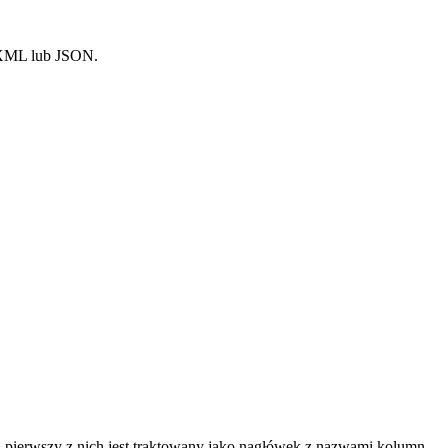
, XML lub JSON.
a pierwszy z nich jest traktowany jako nagłówek z nazwami kolumn –