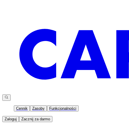
Cennik
Zasoby
Funkcjonalności
Zaloguj
Zacznij za darmo