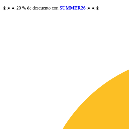
☀️☀️☀️ 20 % de descuento con
SUMMER26
☀️☀️☀️