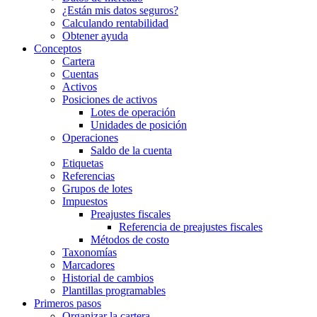
¿Están mis datos seguros?
Calculando rentabilidad
Obtener ayuda
Conceptos
Cartera
Cuentas
Activos
Posiciones de activos
Lotes de operación
Unidades de posición
Operaciones
Saldo de la cuenta
Etiquetas
Referencias
Grupos de lotes
Impuestos
Preajustes fiscales
Referencia de preajustes fiscales
Métodos de costo
Taxonomías
Marcadores
Historial de cambios
Plantillas programables
Primeros pasos
Organizar la cartera